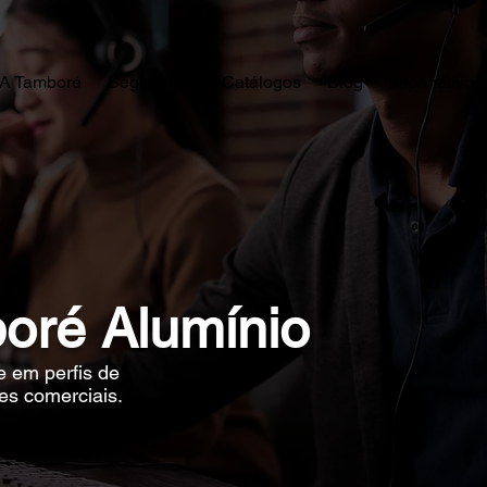
A Tamboré
Segmentos
Catálogos
Blog
Informativos
oré Alumínio
 em perfis de
es comerciais.