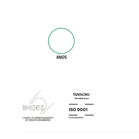
Mais de 50 anos de experiência e excelência
na fabricação de perfis de alumínio para
esquadrias e indústria