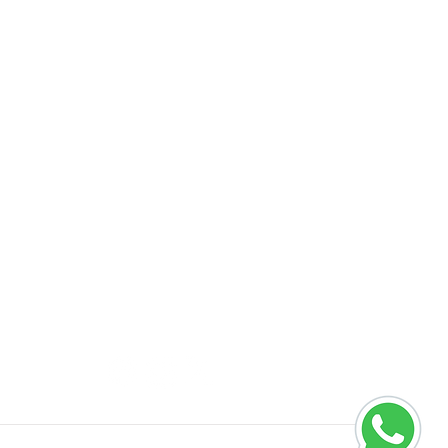
Contato
(15) 3235-2100
contato@grupotamborealuminio.ind.br
R. Domingos Silvestre, 250, Cajuru
do Sul, Sorocaba/SP
Siga-nos nas Redes: