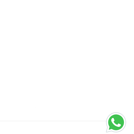
Contato
(15) 3235-2100
contato@grupotamborealuminio.ind.br
R. Domingos Silvestre, 250, Cajuru
do Sul, Sorocaba/SP
Siga-nos nas Redes:
Orgulhosamente desenvolvido por
Beforce