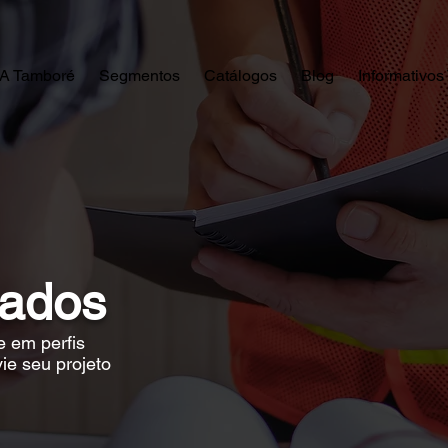
A Tamboré
Segmentos
Catálogos
Blog
Informativos
zados
 em perfis
ie seu projeto